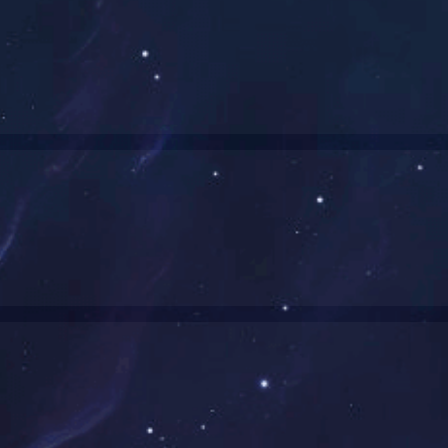
推荐产品
甲酸甲酯
二甲胺
N-乙
107-31-3
124-40-3
647
企业荣誉
HONOR