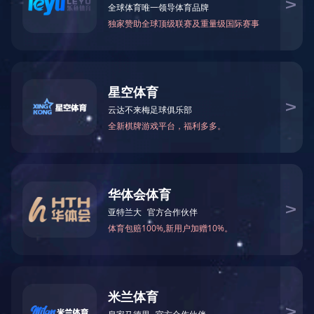
甲酰胺
N-甲基甲酰胺
75-12-7
123-39-7